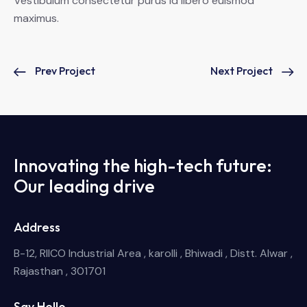
Vestibulum consectetur purus id libero euismod
maximus.
Prev Project
Next Project
Innovating the high-tech future:
Our leading drive
Address
B-12, RIICO Industrial Area , karolli , Bhiwadi , Distt. Alwar ,
Rajasthan , 301701
Say Hello