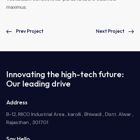
maximus.
Prev Project
Next Project
Innovating the high-tech future:
Our leading drive
Address
B-12, RIICO Industrial Area , karolli , Bhiwadi , Distt. Alwar ,
Rajasthan , 301701
Say Hello