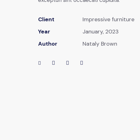
excepturi sint occaecati cupidita.
Client
Impressive furniture
Year
January, 2023
Author
Nataly Brown