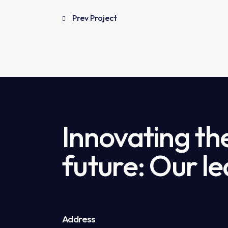
Prev Project
Innovating th
future: Our le
Address