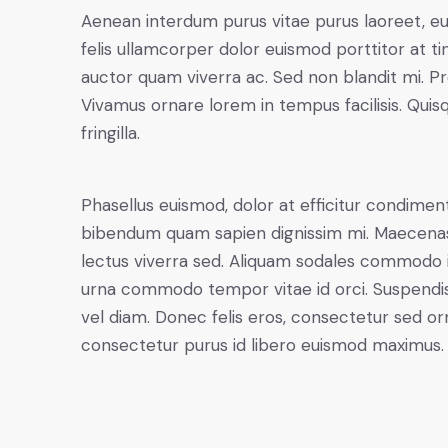
Aenean interdum purus vitae purus laoreet, e
felis ullamcorper dolor euismod porttitor at ti
auctor quam viverra ac. Sed non blandit mi. Proi
Vivamus ornare lorem in tempus facilisis. Quis
fringilla.
Phasellus euismod, dolor at efficitur condiment
bibendum quam sapien dignissim mi. Maecenas r
lectus viverra sed. Aliquam sodales commodo 
urna commodo tempor vitae id orci. Suspendisse 
vel diam. Donec felis eros, consectetur sed orn
consectetur purus id libero euismod maximus.