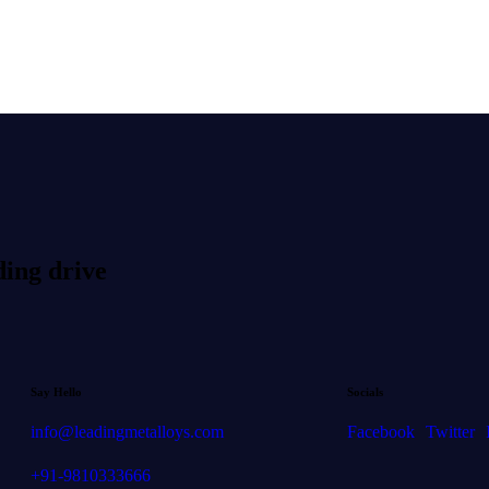
ding drive
Say Hello
Socials
info@leadingmetalloys.com
Facebook
Twitter
+91-9810333666