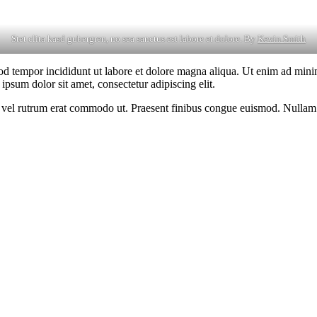
Stet clita kasd gubergren, no sea sanctus est labore et dolore. By
Kevin Smith
od tempor incididunt ut labore et dolore magna aliqua. Ut enim ad minim
psum dolor sit amet, consectetur adipiscing elit.
sus, vel rutrum erat commodo ut. Praesent finibus congue euismod. Nullam