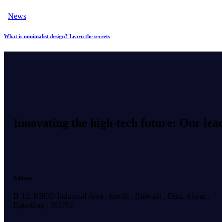
News
What is minimalist design? Learn the secrets
Innovating the high-tech future: Our lea
Address
B-12, RIICO Industrial Area , karolli , Bhiwadi , Distt. Alwar ,
Rajasthan , 301701