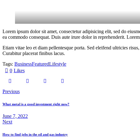
Lorem ipsum dolor sit amet, consectetur adipisicing elit, sed do eiusm
ea commodo consequat. Duis aute irure dolor in reprehenderit. Lorem i
Etiam vitae leo et diam pellentesque porta. Sed eleifend ultricies ri
Curabitur placerat finibus lacus.
Tags:
Business
Featured
Lifestyle
0
Likes
Previous
What metal is a good investment right now?
June 7, 2022
Next
How to find jobs in the oil and gas industry